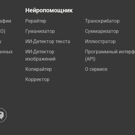
а
Нейропомощник
рафии
Рерайтер
Транскрибатор
EO)
Гуманизатор
Суммаризатор
у
ИИ-Детектор текста
Иллюстратор
анных
ИИ-Детектор
Программный интерф
изображений
(API)
Копирайтер
О сервисе
Корректор