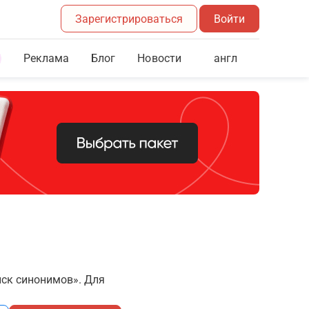
Зарегистрироваться
Войти
Реклама
Блог
англ
Новости
иск синонимов». Для