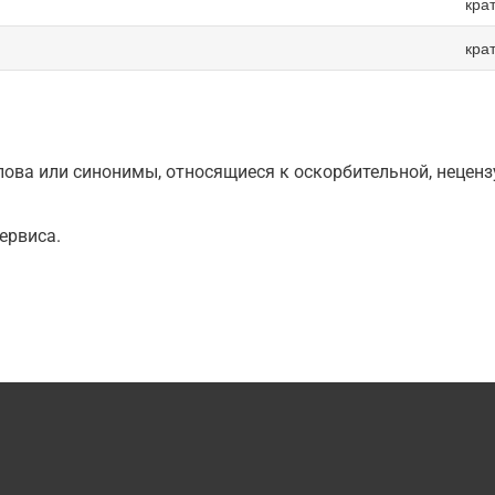
кра
кра
ова или синонимы, относящиеся к оскорбительной, нецензу
ервиса.