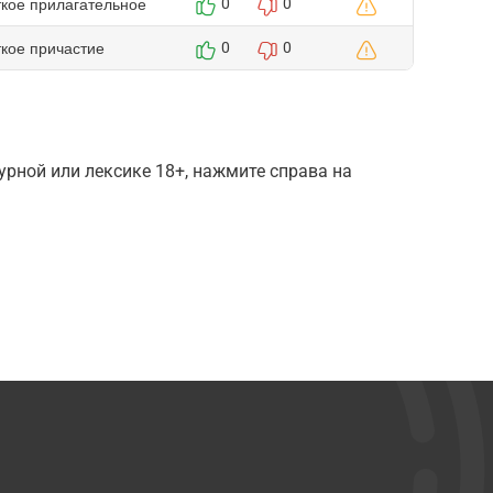
ткое прилагательное
0
0
ткое причастие
0
0
рной или лексике 18+, нажмите справа на