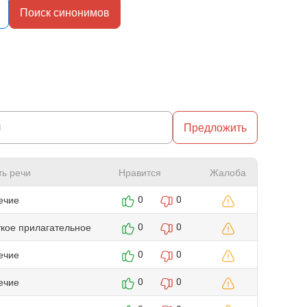
Поиск синонимов
Предложить
ть речи
Нравится
Жалоба
ечие
0
0
ткое прилагательное
0
0
ечие
0
0
ечие
0
0