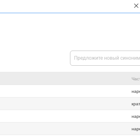
Час
нар
кра
нар
нар