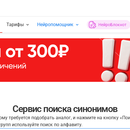
Тарифы
Нейропомощник
НейроБлокнот
Сервис поиска синонимов
рому требуется подобрать аналог, и нажмите на кнопку «По
рупп используйте поиск по алфавиту.