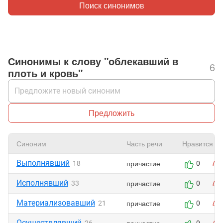
Поиск синонимов
Синонимы к слову "облекавший в
6
плоть и кровь"
Предложить
Синоним
Часть речи
Нравится
Выполнявший
причастие
18
0
Исполнявший
причастие
33
0
Материализовавший
причастие
21
0
Осуществлявший