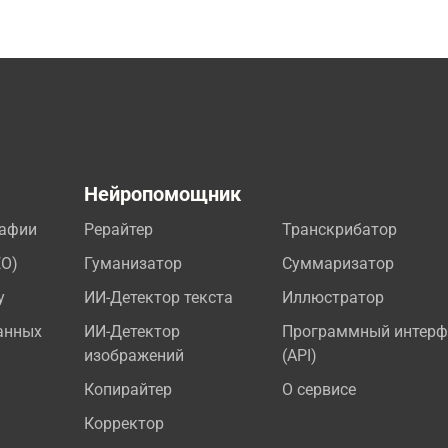
а
Нейропомощник
рафии
Рерайтер
Транскрибатор
EO)
Гуманизатор
Суммаризатор
у
ИИ-Детектор текста
Иллюстратор
анных
ИИ-Детектор
Программный интерф
изображений
(API)
Копирайтер
О сервисе
Корректор