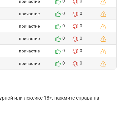
причастие
0
0
причастие
0
0
причастие
0
0
причастие
0
0
причастие
0
0
причастие
0
0
рной или лексике 18+, нажмите справа на