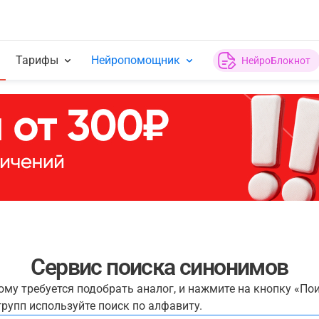
Тарифы
Нейропомощник
НейроБлокнот
Сервис поиска синонимов
рому требуется подобрать аналог, и нажмите на кнопку «По
рупп используйте поиск по алфавиту.