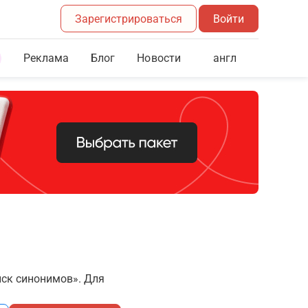
Зарегистрироваться
Войти
Реклама
Блог
англ
Новости
иск синонимов». Для