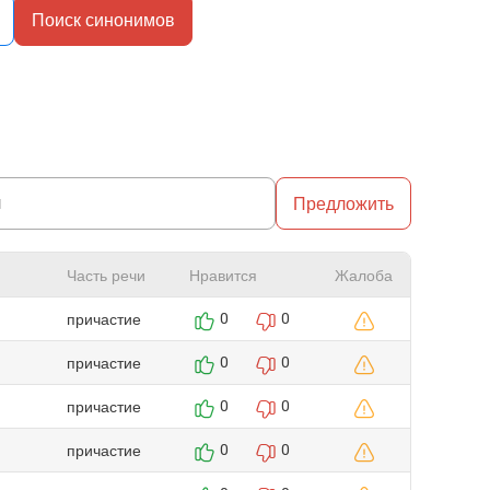
Поиск синонимов
Предложить
Часть речи
Нравится
Жалоба
причастие
0
0
причастие
0
0
причастие
0
0
причастие
0
0