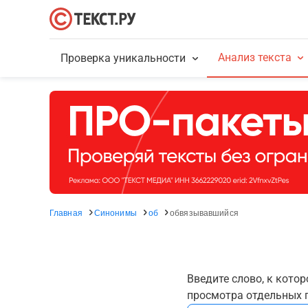
Анализ текста
Проверка уникальности
Главная
Синонимы
об
обвязывавшийся
Введите слово, к кото
просмотра отдельных г