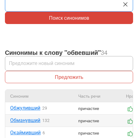
Поиск синонимов
Синонимы к слову "обвевший"
34
Предложить
Синоним
Часть речи
Нрави
Обжуливший
причастие
29
1
Обманувший
причастие
132
0
Окаймивший
причастие
6
0