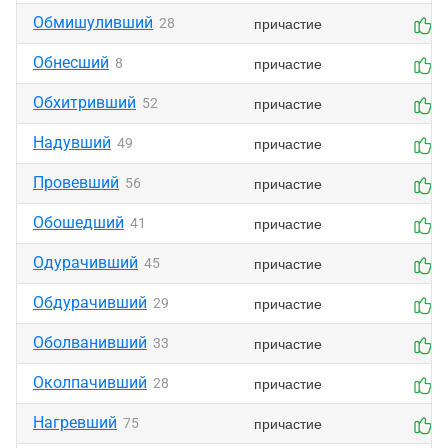
Обмишуливший
причастие
28
0
Обнесший
причастие
8
0
Обхитривший
причастие
52
0
Надувший
причастие
49
0
Провевший
причастие
56
0
Обошедший
причастие
41
0
Одурачивший
причастие
45
0
Обдурачивший
причастие
29
0
Оболванивший
причастие
33
0
Околпачивший
причастие
28
0
Нагревший
причастие
75
0