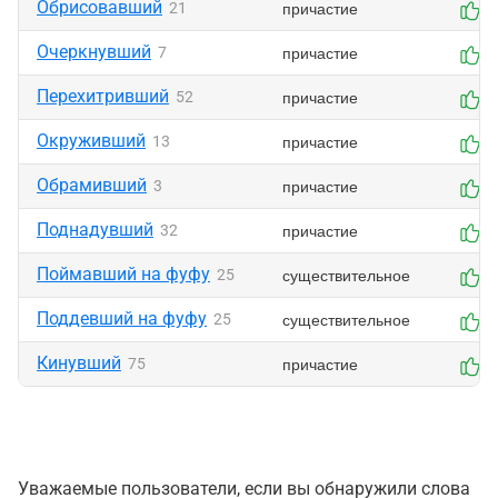
Обрисовавший
причастие
21
0
Очеркнувший
причастие
7
0
Перехитривший
причастие
52
0
Окруживший
причастие
13
0
Обрамивший
причастие
3
0
Поднадувший
причастие
32
0
Поймавший на фуфу
существительное
25
0
Поддевший на фуфу
существительное
25
0
Кинувший
причастие
75
0
Уважаемые пользователи, если вы обнаружили слова