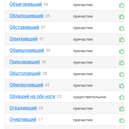
Объегоривший
причастие
29
0
Облапошивший
причастие
35
0
Обставивший
причастие
57
0
Охмуривший
причастие
37
0
Обмишуривший
причастие
29
0
Подковавший
причастие
38
0
Обштопавший
причастие
28
0
Обморочивший
причастие
43
0
Обувший на обе ноги
существительное
23
0
Оградивший
причастие
26
0
Очертивший
причастие
17
0