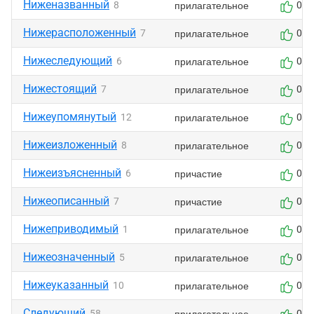
Ниженазванный
прилагательное
8
0
Нижерасположенный
прилагательное
7
0
Нижеследующий
прилагательное
6
0
Нижестоящий
прилагательное
7
0
Нижеупомянутый
прилагательное
12
0
Нижеизложенный
прилагательное
8
0
Нижеизъясненный
причастие
6
0
Нижеописанный
причастие
7
0
Нижеприводимый
прилагательное
1
0
Нижеозначенный
прилагательное
5
0
Нижеуказанный
прилагательное
10
0
Следующий
прилагательное
58
0