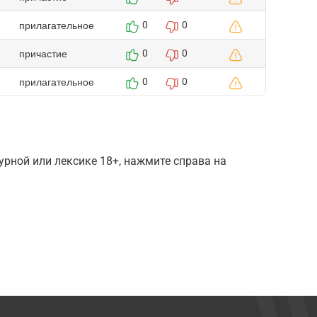
прилагательное
0
0
причастие
0
0
прилагательное
0
0
рной или лексике 18+, нажмите справа на