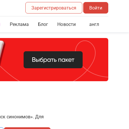
Зарегистрироваться
Войти
Реклама
Блог
англ
Новости
иск синонимов». Для