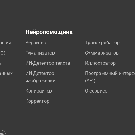
а
Нейропомощник
рафии
Рерайтер
Транскрибатор
EO)
Гуманизатор
Суммаризатор
у
ИИ-Детектор текста
Иллюстратор
анных
ИИ-Детектор
Программный интерф
изображений
(API)
Копирайтер
О сервисе
Корректор