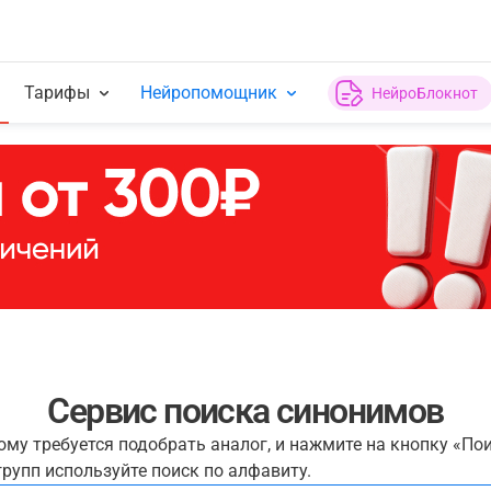
Тарифы
Нейропомощник
НейроБлокнот
Сервис поиска синонимов
рому требуется подобрать аналог, и нажмите на кнопку «По
рупп используйте поиск по алфавиту.