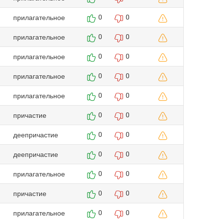
прилагательное
0
0
прилагательное
0
0
прилагательное
0
0
прилагательное
0
0
прилагательное
0
0
причастие
0
0
деепричастие
0
0
деепричастие
0
0
прилагательное
0
0
причастие
0
0
прилагательное
0
0