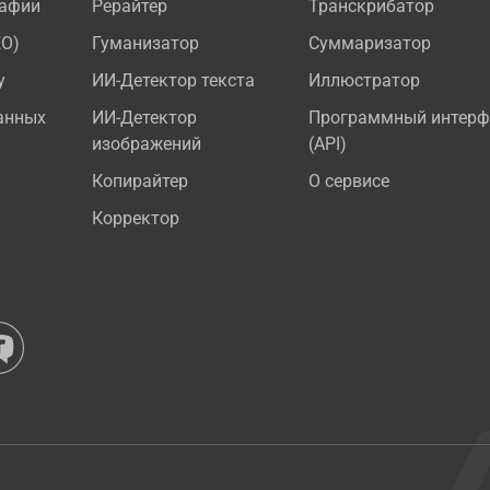
рафии
Рерайтер
Транскрибатор
EO)
Гуманизатор
Суммаризатор
у
ИИ-Детектор текста
Иллюстратор
анных
ИИ-Детектор
Программный интерф
изображений
(API)
Копирайтер
О сервисе
Корректор