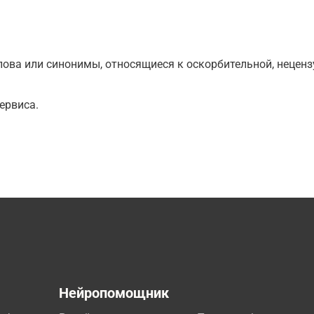
ова или синонимы, относящиеся к оскорбительной, нецензу
ервиса.
а
Нейропомощник