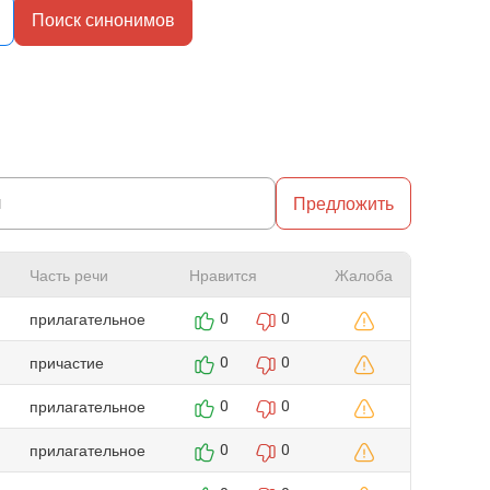
Поиск синонимов
Предложить
Часть речи
Нравится
Жалоба
прилагательное
0
0
причастие
0
0
прилагательное
0
0
прилагательное
0
0