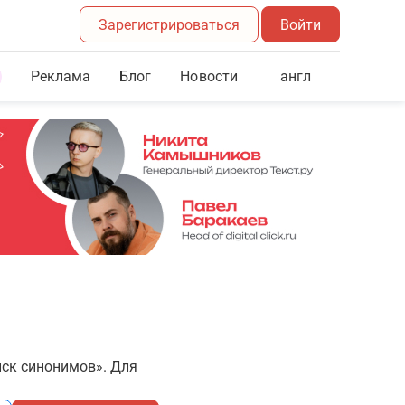
Зарегистрироваться
Войти
Реклама
Блог
англ
Новости
иск синонимов». Для