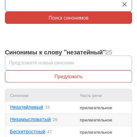
Поиск синонимов
Синонимы к слову "незатейный"
25
Предложить
Синоним
Часть речи
Незатейливый
прилагательное
33
Незамысловатый
прилагательное
26
Бесхитростный
прилагательное
47