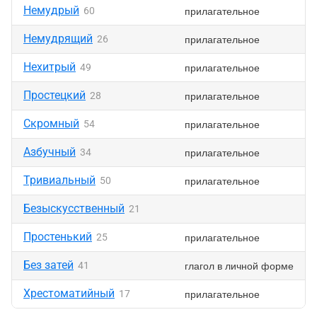
Немудрый
прилагательное
60
Немудрящий
прилагательное
26
Нехитрый
прилагательное
49
Простецкий
прилагательное
28
Скромный
прилагательное
54
Азбучный
прилагательное
34
Тривиальный
прилагательное
50
Безыскусственный
21
Простенький
прилагательное
25
Без затей
глагол в личной форме
41
Хрестоматийный
прилагательное
17