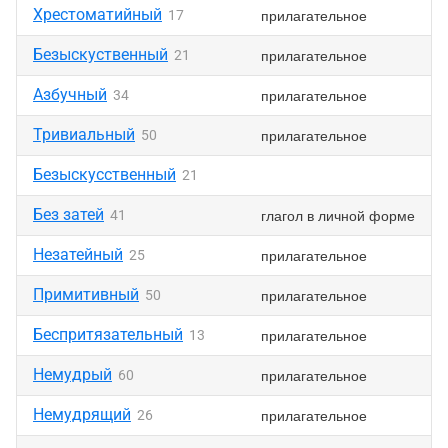
Хрестоматийный
прилагательное
17
Безыскуственный
прилагательное
21
Азбучный
прилагательное
34
Тривиальный
прилагательное
50
Безыскусственный
21
Без затей
глагол в личной форме
41
Незатейный
прилагательное
25
Примитивный
прилагательное
50
Беспритязательный
прилагательное
13
Немудрый
прилагательное
60
Немудрящий
прилагательное
26