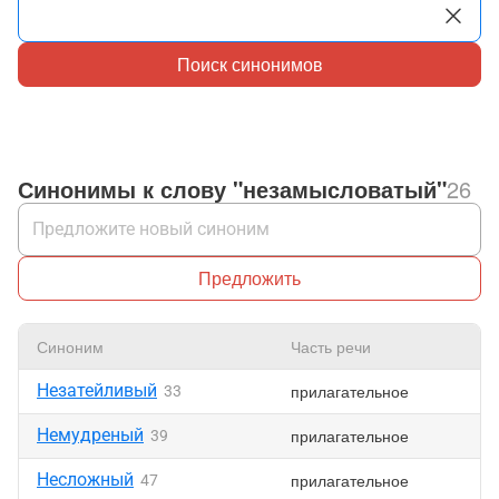
Поиск синонимов
Синонимы к слову "незамысловатый"
26
Предложить
Синоним
Часть речи
Незатейливый
прилагательное
33
Немудреный
прилагательное
39
Несложный
прилагательное
47