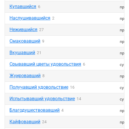
Купавшийся
прич
6
Наслушивавшийся
прич
2
Нежившийся
прич
27
Смаковавший
прич
9
Вкушавший
прич
21
Срывавший цветы удовольствия
суще
6
Жуировавший
прич
8
Получавший удовольствие
суще
16
Испытывавший удовольствие
суще
14
Благодушествовавший
прич
4
Кайфовавший
прич
24