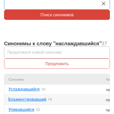
Поиск синонимов
Синонимы к слову "наслаждавшийся"
37
Предложить
Синоним
Част
Услаждавшийся
прич
10
Блаженствовавший
прич
19
Упивавшийся
прич
52