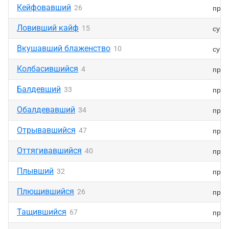
Кейфовавший
прич
26
Ловивший кайф
суще
15
Вкушавший блаженство
суще
10
Колбасившийся
прич
4
Балдевший
прич
33
Обалдевавший
прич
34
Отрывавшийся
прич
47
Оттягивавшийся
прич
40
Плывший
прич
32
Плющившийся
прич
26
Тащившийся
прич
67