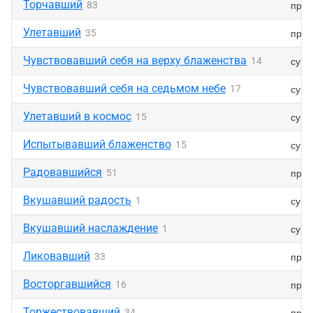
Торчавший
прич
83
Улетавший
прич
35
Чувствовавший себя на верху блаженства
суще
14
Чувствовавший себя на седьмом небе
суще
17
Улетавший в космос
суще
15
Испытывавший блаженство
суще
15
Радовавшийся
прич
51
Вкушавший радость
суще
1
Вкушавший наслаждение
суще
1
Ликовавший
прич
33
Восторгавшийся
прич
16
Торжествовавший
прич
34