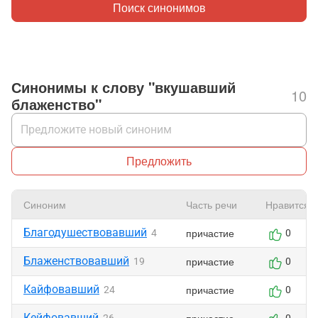
Поиск синонимов
Синонимы к слову "вкушавший
10
блаженство"
Предложить
Синоним
Часть речи
Нравится
Благодушествовавший
причастие
4
0
Блаженствовавший
причастие
19
0
Кайфовавший
причастие
24
0
Кейфовавший