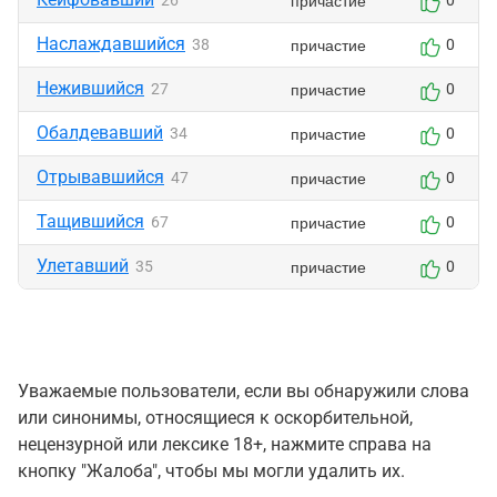
причастие
26
0
Наслаждавшийся
причастие
38
0
Нежившийся
причастие
27
0
Обалдевавший
причастие
34
0
Отрывавшийся
причастие
47
0
Тащившийся
причастие
67
0
Улетавший
причастие
35
0
Уважаемые пользователи, если вы обнаружили слова
или синонимы, относящиеся к оскорбительной,
нецензурной или лексике 18+, нажмите справа на
кнопку "Жалоба", чтобы мы могли удалить их.