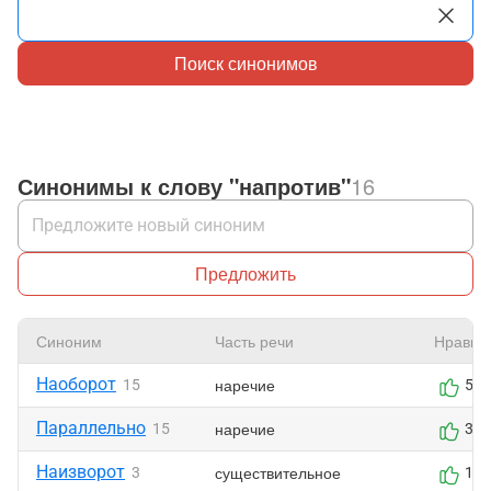
Поиск синонимов
Синонимы к слову "напротив"
16
Предложить
Синоним
Часть речи
Нравит
Наоборот
наречие
15
5
Параллельно
наречие
15
3
Наизворот
существительное
3
1