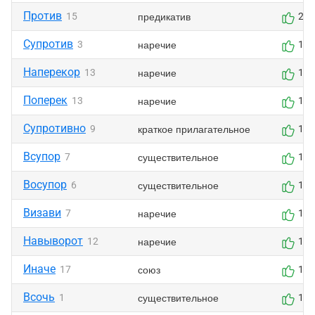
Против
предикатив
15
2
Супротив
наречие
3
1
Наперекор
наречие
13
1
Поперек
наречие
13
1
Супротивно
краткое прилагательное
9
1
Всупор
существительное
7
1
Восупор
существительное
6
1
Визави
наречие
7
1
Навыворот
наречие
12
1
Иначе
союз
17
1
Всочь
существительное
1
1