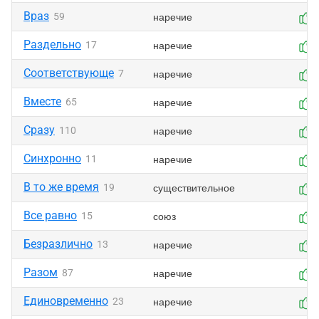
Враз
наречие
59
Раздельно
наречие
17
Соответствующе
наречие
7
Вместе
наречие
65
Сразу
наречие
110
Синхронно
наречие
11
В то же время
существительное
19
Все равно
союз
15
Безразлично
наречие
13
Разом
наречие
87
Единовременно
наречие
23