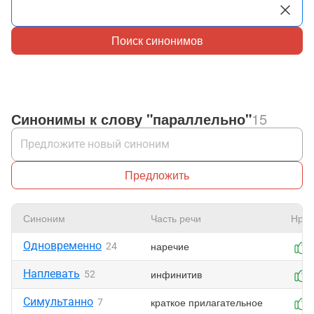
Поиск синонимов
Синонимы к слову "параллельно"
15
Предложить
Синоним
Часть речи
Нрав
Одновременно
наречие
24
Наплевать
инфинитив
52
Симультанно
краткое прилагательное
7