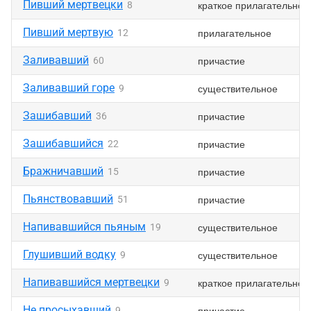
Пивший мертвецки
краткое прилагательное
8
Пивший мертвую
прилагательное
12
Заливавший
причастие
60
Заливавший горе
существительное
9
Зашибавший
причастие
36
Зашибавшийся
причастие
22
Бражничавший
причастие
15
Пьянствовавший
причастие
51
Напивавшийся пьяным
существительное
19
Глушивший водку
существительное
9
Напивавшийся мертвецки
краткое прилагательное
9
Не просыхавший
причастие
9