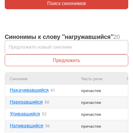
Поиск синонимов
Синонимы к слову "нагружавшийся"
20
Предложить
Синоним
Часть речи
Нр
Накачивавшийся
причастие
41
Нарезавшийся
причастие
60
Упивавшийся
причастие
52
Напивавшийся
причастие
56