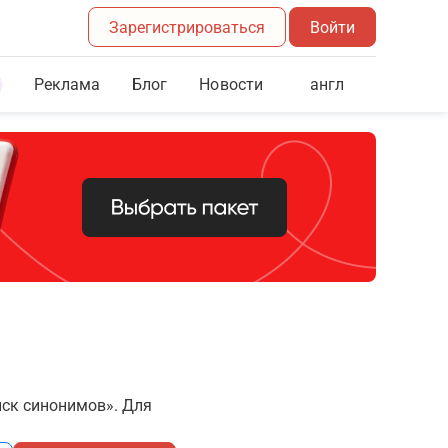
Зарегистрироваться
Войти
Реклама
Блог
англ
Новости
иск синонимов». Для