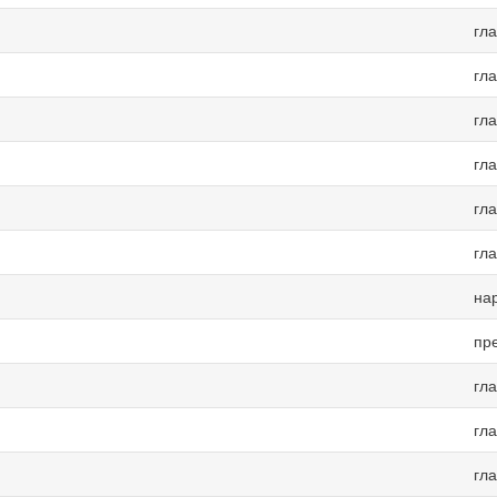
гл
гл
гл
гл
гл
гл
на
пр
гл
гл
гл