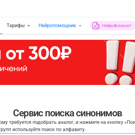
Тарифы
Нейропомощник
НейроБлокнот
Сервис поиска синонимов
рому требуется подобрать аналог, и нажмите на кнопку «По
рупп используйте поиск по алфавиту.