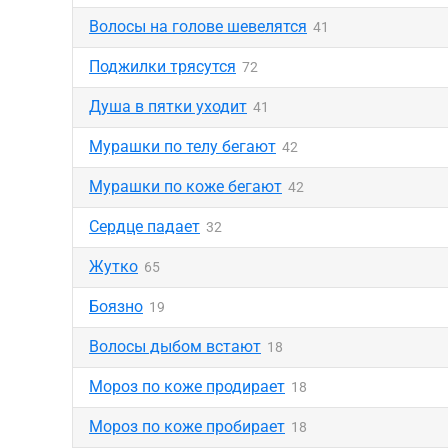
Волосы на голове шевелятся
41
Поджилки трясутся
72
Душа в пятки уходит
41
Мурашки по телу бегают
42
Мурашки по коже бегают
42
Сердце падает
32
Жутко
65
Боязно
19
Волосы дыбом встают
18
Мороз по коже продирает
18
Мороз по коже пробирает
18