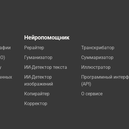
а
Нейропомощник
рафии
Рерайтер
Транскрибатор
EO)
Гуманизатор
Суммаризатор
у
ИИ-Детектор текста
Иллюстратор
анных
ИИ-Детектор
Программный интерф
изображений
(API)
Копирайтер
О сервисе
Корректор