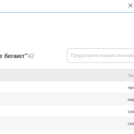
е бегают"
42
Ча
пр
на
су
су