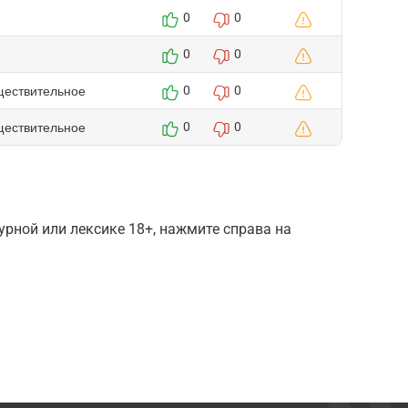
0
0
0
0
ществительное
0
0
ществительное
0
0
рной или лексике 18+, нажмите справа на