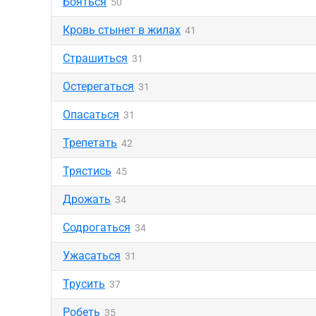
Бояться
50
Кровь стынет в жилах
41
Страшиться
31
Остерегаться
31
Опасаться
31
Трепетать
42
Трястись
45
Дрожать
34
Содрогаться
34
Ужасаться
31
Трусить
37
Робеть
35