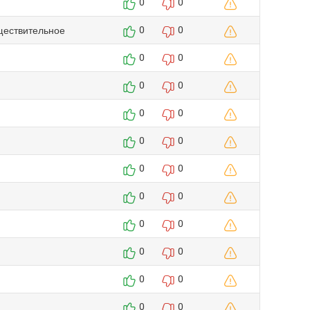
0
0
ществительное
0
0
0
0
0
0
0
0
0
0
0
0
0
0
0
0
0
0
0
0
0
0