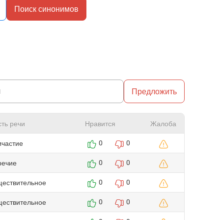
Поиск синонимов
Предложить
сть речи
Нравится
Жалоба
ичастие
0
0
речие
0
0
ществительное
0
0
ществительное
0
0