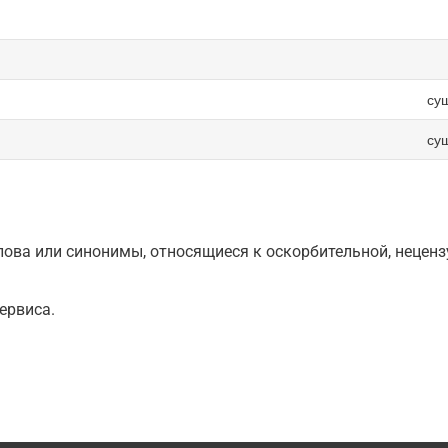
су
су
ова или синонимы, относящиеся к оскорбительной, нецензу
ервиса.