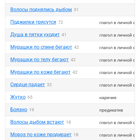
Волосы поднялись дыбом
31
Поджилки трясутся
глагол в личной ф
72
Душа в пятки уходит
глагол в личной ф
41
Мурашки по спине бегают
глагол в личной ф
42
Мурашки по телу бегают
глагол в личной ф
42
Мурашки по коже бегают
глагол в личной ф
42
Сердце падает
глагол в личной ф
32
Жутко
наречие
65
Боязно
предикатив
19
Волосы дыбом встают
глагол в личной ф
18
Мороз по коже продирает
глагол в личной ф
18