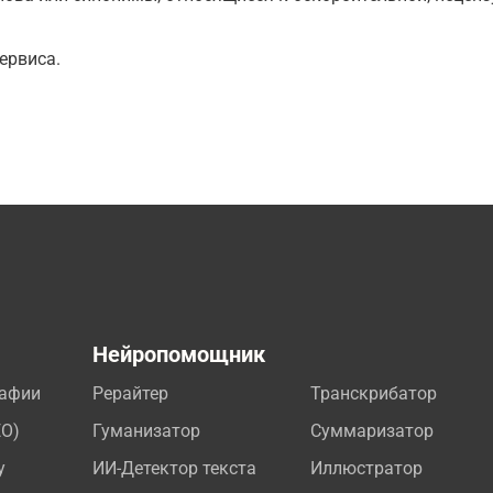
ервиса.
а
Нейропомощник
рафии
Рерайтер
Транскрибатор
EO)
Гуманизатор
Суммаризатор
у
ИИ-Детектор текста
Иллюстратор