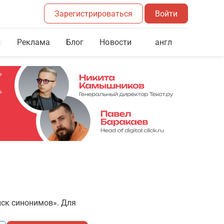
Зарегистрироваться
Войти
Реклама
Блог
англ
Новости
иск синонимов». Для