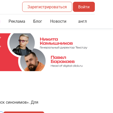
Зарегистрироваться
Войти
Реклама
Блог
англ
Новости
иск синонимов». Для