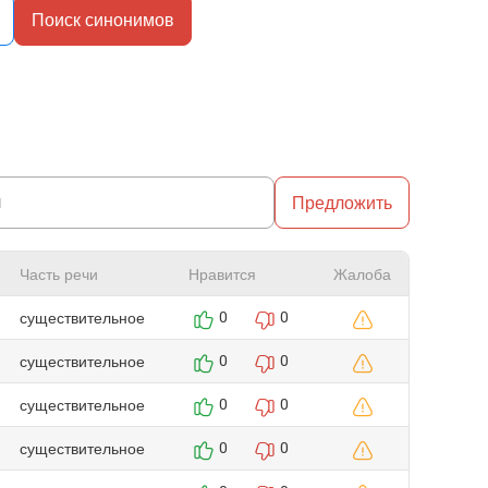
Поиск синонимов
Предложить
Часть речи
Нравится
Жалоба
существительное
0
0
существительное
0
0
существительное
0
0
существительное
0
0