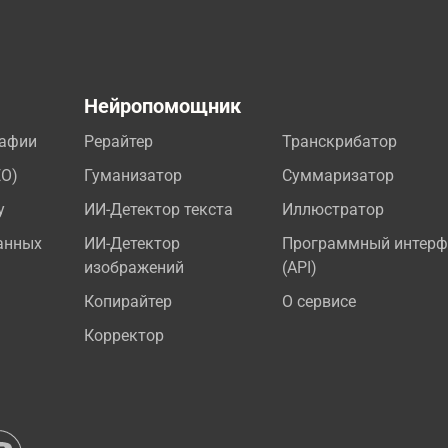
а
Нейропомощник
рафии
Рерайтер
Транскрибатор
EO)
Гуманизатор
Суммаризатор
у
ИИ-Детектор текста
Иллюстратор
анных
ИИ-Детектор
Программный интерф
изображений
(API)
Копирайтер
О сервисе
Корректор