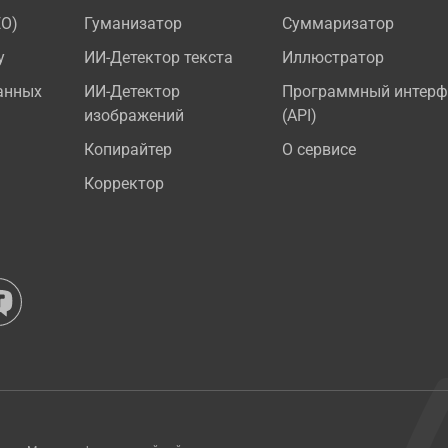
EO)
Гуманизатор
Суммаризатор
у
ИИ-Детектор текста
Иллюстратор
анных
ИИ-Детектор
Программный интерф
изображений
(API)
Копирайтер
О сервисе
Корректор