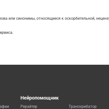
ова или синонимы, относящиеся к оскорбительной, нецензу
ервиса.
а
Нейропомощник
рафии
Рерайтер
Транскрибатор