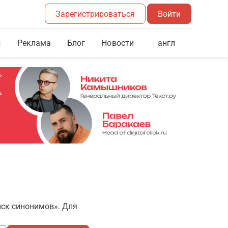
Зарегистрироваться
Войти
Реклама
Блог
англ
Новости
иск синонимов». Для