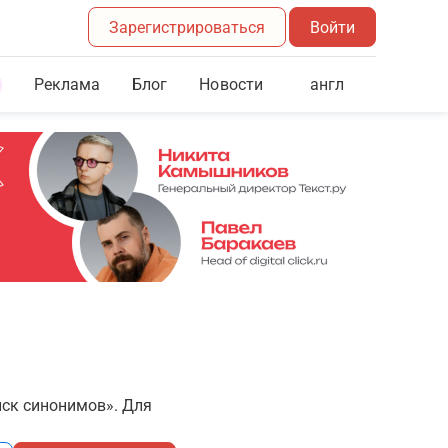
Зарегистрироваться
Войти
Реклама
Блог
англ
Новости
иск синонимов». Для