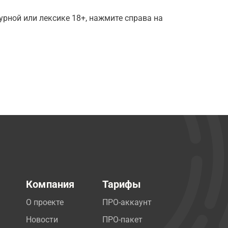
рной или лексике 18+, нажмите справа на
Компания
Тарифы
О проекте
ПРО-аккаунт
Новости
ПРО-пакет