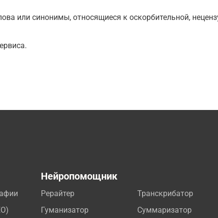
ова или синонимы, относящиеся к оскорбительной, нецензу
ервиса.
а
Нейропомощник
рафии
Рерайтер
Транскрибатор
EO)
Гуманизатор
Суммаризатор