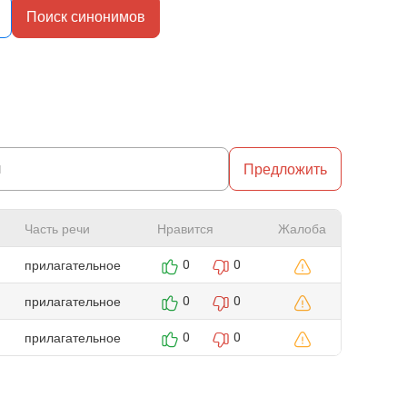
Поиск синонимов
Предложить
Часть речи
Нравится
Жалоба
прилагательное
0
0
прилагательное
0
0
прилагательное
0
0