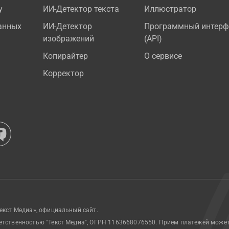
у
ИИ-Детектор текста
Иллюстратор
анных
ИИ-Детектор
Программный интерф
изображений
(API)
Копирайтер
О сервисе
Корректор
екст Медиа», официальный сайт.
етственностью "Текст Медиа", ОГРН 1163668076550. Прием платежей може