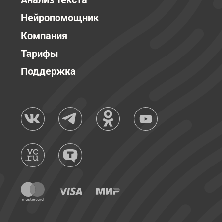
Анализ текста
Нейропомощник
Компания
Тарифы
Поддержка