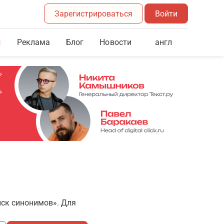
Зарегистрироваться
Войти
Реклама
Блог
англ
Новости
иск синонимов». Для