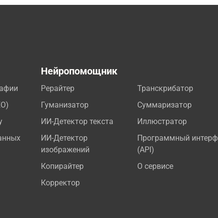
а
Нейропомощник
рафии
Рерайтер
Транскрибатор
EO)
Гуманизатор
Суммаризатор
у
ИИ-Детектор текста
Иллюстратор
анных
ИИ-Детектор
Программный интерф
изображений
(API)
Копирайтер
О сервисе
Корректор