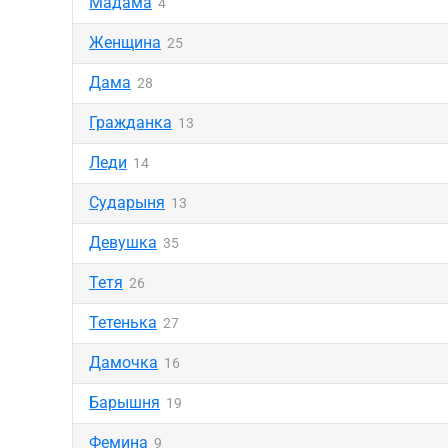
Мадама
4
Женщина
25
Дама
28
Гражданка
13
Леди
14
Сударыня
13
Девушка
35
Тетя
26
Тетенька
27
Дамочка
16
Барышня
19
Фемина
9