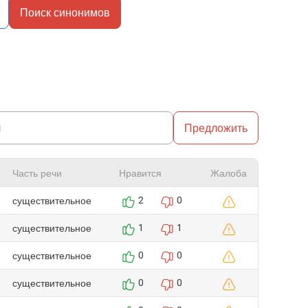
Поиск синонимов
Предложить
Часть речи
Нравится
Жалоба
существительное
2
0
существительное
1
1
существительное
0
0
существительное
0
0