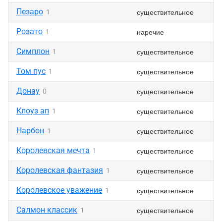
Пезаро
существительное
1
Розато
наречие
1
Симплон
существительное
1
Том пус
существительное
1
Донау
существительное
0
Клоуз ап
существительное
1
Нарбон
существительное
1
Королевская мечта
существительное
1
Королевская фантазия
существительное
1
Королевское уважение
существительное
1
Салмон классик
существительное
1