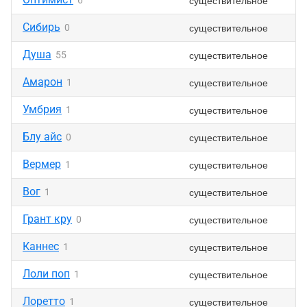
существительное
6
Сибирь
существительное
0
Душа
существительное
55
Амарон
существительное
1
Умбрия
существительное
1
Блу айс
существительное
0
Вермер
существительное
1
Вог
существительное
1
Грант кру
существительное
0
Каннес
существительное
1
Лоли поп
существительное
1
Лоретто
существительное
1