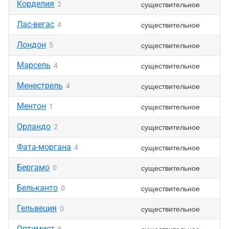
Корделия
существительное
2
Лас-вегас
существительное
4
Лондон
существительное
5
Марсель
существительное
4
Менестрель
существительное
4
Ментон
существительное
1
Орландо
существительное
2
Фата-моргана
существительное
4
Бергамо
существительное
0
Бельканто
существительное
0
Гельвеция
существительное
0
Оптимист