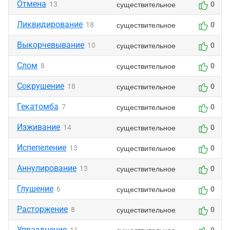
Отмена
существительное
13
0
Ликвидирование
существительное
18
0
Выкорчевывание
существительное
10
0
Слом
существительное
8
0
Сокрушение
существительное
18
0
Гекатомба
существительное
7
0
Изживание
существительное
14
0
Испепеление
существительное
13
0
Аннулирование
существительное
13
0
Глушение
существительное
6
0
Расторжение
существительное
8
0
Упразднение