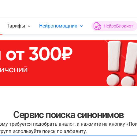
Тарифы
Нейропомощник
НейроБлокнот
Сервис поиска синонимов
рому требуется подобрать аналог, и нажмите на кнопку «По
рупп используйте поиск по алфавиту.