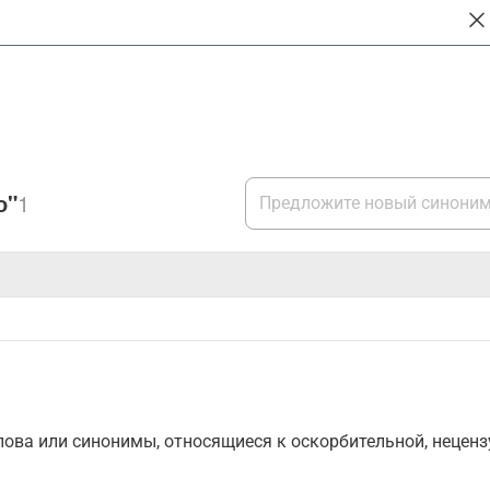
о"
1
ова или синонимы, относящиеся к оскорбительной, нецензу