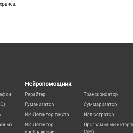
ервиса.
а
Нейропомощник
рафии
Рерайтер
Транскрибатор
EO)
Гуманизатор
Суммаризатор
у
ИИ-Детектор текста
Иллюстратор
анных
ИИ-Детектор
Программный интерф
изображений
(API)