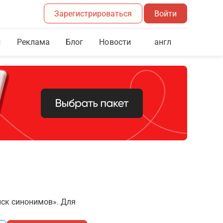
Зарегистрироваться
Войти
Реклама
Блог
англ
Новости
иск синонимов». Для