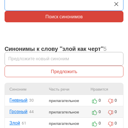
Поиск синонимов
Синонимы к слову "злой как черт"
5
Предложить
Синоним
Часть речи
Нравится
Гневный
прилагательное
30
0
0
Грозный
прилагательное
44
0
0
Злой
прилагательное
61
0
0