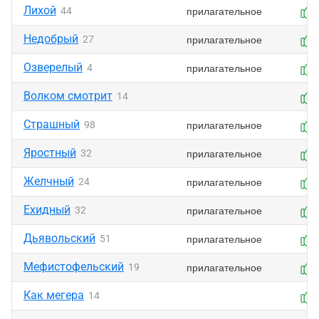
Лихой
прилагательное
44
Недобрый
прилагательное
27
Озверелый
прилагательное
4
Волком смотрит
14
Страшный
прилагательное
98
Яростный
прилагательное
32
Желчный
прилагательное
24
Ехидный
прилагательное
32
Дьявольский
прилагательное
51
Мефистофельский
прилагательное
19
Как мегера
14