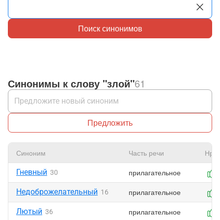
Поиск синонимов
Синонимы к слову "злой"
61
Предложить
Синоним
Часть речи
Нрав
Гневный
прилагательное
30
Недоброжелательный
прилагательное
16
Лютый
прилагательное
36