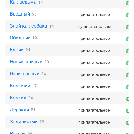
Как ведьма
14
Вредный
прилагательное
53
Злой как собака
существительное
14
Обидный
прилагательное
19
Едкий
прилагательное
24
Насмешливый
прилагательное
30
Язвительный
прилагательное
34
Колючий
прилагательное
17
Колкий
прилагательное
24
Дерзкий
прилагательное
51
Задиристый
прилагательное
23
Резкий
прилагательное
69