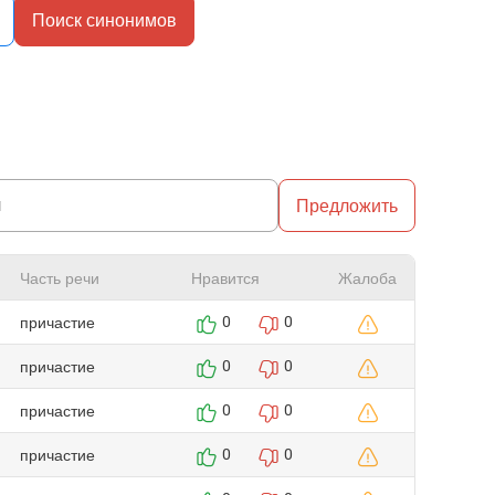
Поиск синонимов
Предложить
Часть речи
Нравится
Жалоба
причастие
0
0
причастие
0
0
причастие
0
0
причастие
0
0