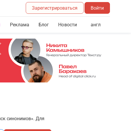
Зарегистрироваться
Войти
Реклама
Блог
англ
Новости
иск синонимов». Для