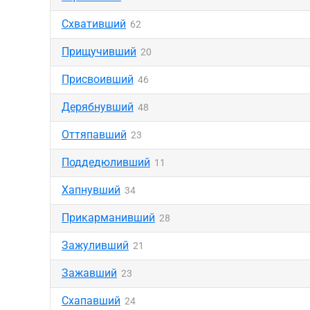
Схвативший
62
Прищучивший
20
Присвоивший
46
Дерябнувший
48
Оттяпавший
23
Поддедюливший
11
Хапнувший
34
Прикарманивший
28
Зажуливший
21
Зажавший
23
Схапавший
24