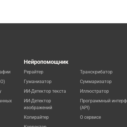
а
Нейропомощник
рафии
Рерайтер
Транскрибатор
EO)
Гуманизатор
Суммаризатор
у
ИИ-Детектор текста
Иллюстратор
анных
ИИ-Детектор
Программный интерф
изображений
(API)
Копирайтер
О сервисе
Корректор