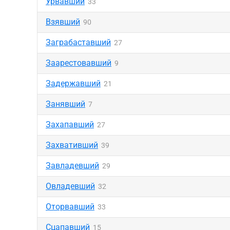
Урвавший
33
Взявший
90
Заграбаставший
27
Заарестовавший
9
Задержавший
21
Занявший
7
Захапавший
27
Захвативший
39
Завладевший
29
Овладевший
32
Оторвавший
33
Сцапавший
15