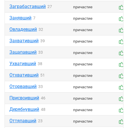
Заграбаставший
причастие
27
0
Занявший
причастие
7
0
Овладевший
причастие
32
0
Захвативший
причастие
39
0
Зацапавший
причастие
33
0
Ухвативший
причастие
38
0
Отхвативший
причастие
51
0
Оторвавший
причастие
33
0
Присвоивший
причастие
46
0
Дерябнувший
причастие
48
0
Оттяпавший
причастие
23
0