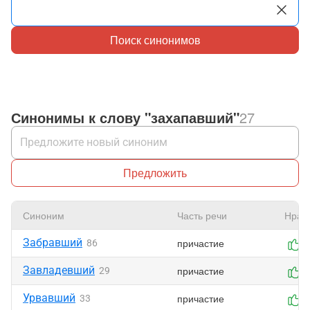
Поиск синонимов
Синонимы к слову "захапавший"
27
Предложить
Синоним
Часть речи
Нрав
Забравший
причастие
86
0
Завладевший
причастие
29
0
Урвавший
причастие
33
0