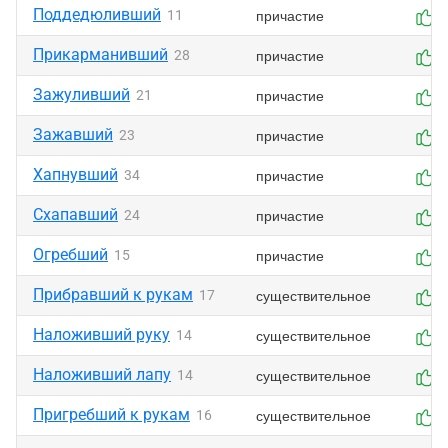
Поддедюливший
причастие
11
0
Прикарманивший
причастие
28
0
Зажуливший
причастие
21
0
Зажавший
причастие
23
0
Хапнувший
причастие
34
0
Схапавший
причастие
24
0
Огребший
причастие
15
0
Прибравший к рукам
существительное
17
0
Наложивший руку
существительное
14
0
Наложивший лапу
существительное
14
0
Пригребший к рукам
существительное
16
0