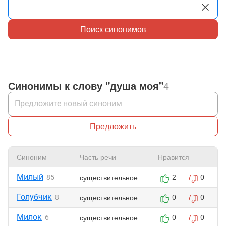
Поиск синонимов
Синонимы к слову "душа моя"
4
Предложить
Синоним
Часть речи
Нравится
Милый
существительное
85
2
0
Голубчик
существительное
8
0
0
Милок
существительное
6
0
0