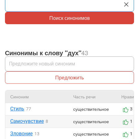
Поиск синонимов
Синонимы к слову "дух"
43
Предложить
Синоним
Часть речи
Нравитс
Стиль
существительное
77
3
Самочувствие
существительное
8
1
Зловоние
существительное
13
1