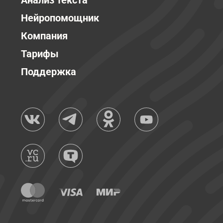
Анализ текста
Нейропомощник
Компания
Тарифы
Поддержка