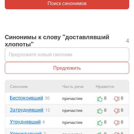
Поиск синонимов
Синонимы к слову "доставлявший
4
хлопоты"
Предложить
Синоним
Часть речи
Нравится
Беспокоивший
причастие
30
0
0
Затруднявший
причастие
12
0
0
Утруднявший
причастие
6
0
0
Утруждавший