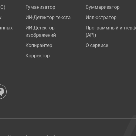
EO)
Гуманизатор
Суммаризатор
у
ИИ-Детектор текста
Иллюстратор
анных
ИИ-Детектор
Программный интерф
изображений
(API)
Копирайтер
О сервисе
Корректор