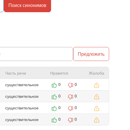
Поиск синонимов
Предложить
Часть речи
Нравится
Жалоба
существительное
0
0
существительное
0
0
существительное
0
0
существительное
0
0