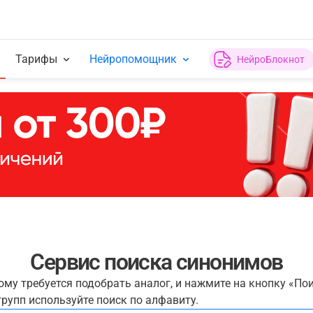
Тарифы
Нейропомощник
НейроБлокнот
Сервис поиска синонимов
рому требуется подобрать аналог, и нажмите на кнопку «По
рупп используйте поиск по алфавиту.