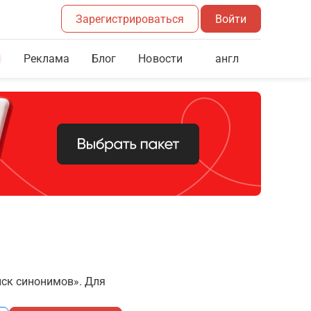
Зарегистрироваться
Войти
Реклама
Блог
англ
Новости
иск синонимов». Для