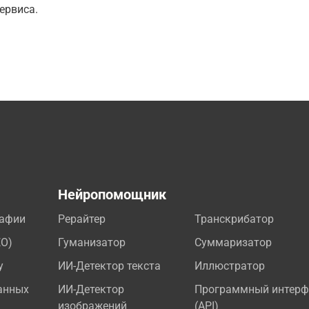
ервиса.
а
Нейропомощник
рафии
Рерайтер
Транскрибатор
EO)
Гуманизатор
Суммаризатор
у
ИИ-Детектор текста
Иллюстратор
анных
ИИ-Детектор
Программный интерф
изображений
(API)