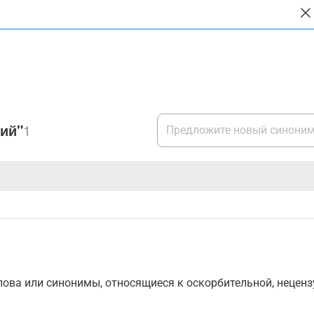
ий"
1
ова или синонимы, относящиеся к оскорбительной, нецензу