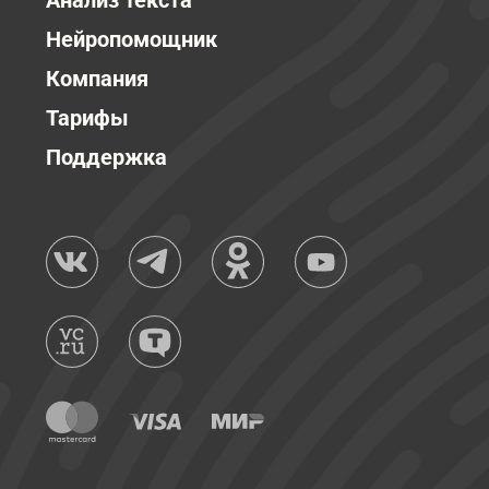
Анализ текста
Нейропомощник
Компания
Тарифы
Поддержка