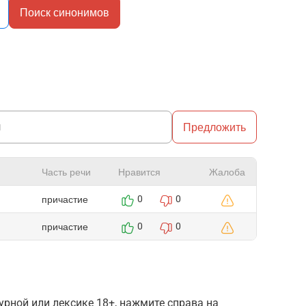
Поиск синонимов
Предложить
Часть речи
Нравится
Жалоба
причастие
0
0
причастие
0
0
рной или лексике 18+, нажмите справа на