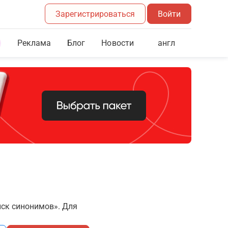
Зарегистрироваться
Войти
Реклама
Блог
англ
Новости
иск синонимов». Для