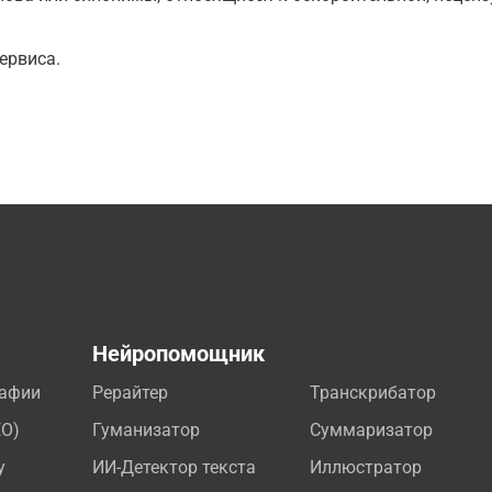
ервиса.
а
Нейропомощник
рафии
Рерайтер
Транскрибатор
EO)
Гуманизатор
Суммаризатор
у
ИИ-Детектор текста
Иллюстратор