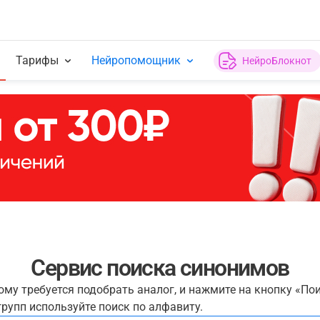
Тарифы
Нейропомощник
НейроБлокнот
Сервис поиска синонимов
рому требуется подобрать аналог, и нажмите на кнопку «По
рупп используйте поиск по алфавиту.