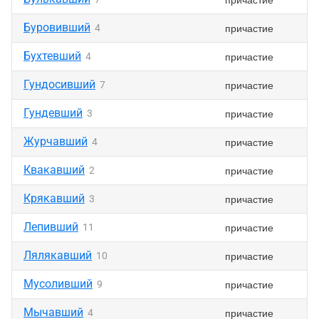
Буровивший
причастие
4
Бухтевший
причастие
4
Гундосивший
причастие
7
Гундевший
причастие
3
Журчавший
причастие
4
Квакавший
причастие
2
Крякавший
причастие
3
Лепивший
причастие
11
Лялякавший
причастие
10
Мусоливший
причастие
9
Мычавший
причастие
4