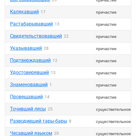
Калякавший
причастие
17
Растабарывавший
причастие
13
Свидетельствовавший
причастие
22
Указывавший
причастие
28
Подтверждавший
причастие
12
Удостоверявший
причастие
13
Знаменовавший
причастие
1
Провещавший
причастие
14
Точивший лясы
существительное
25
Разводивший тары-бары
существительное
8
Чесавший языком
существительное
20