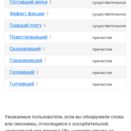
Глотавший звуки
существительное
3
Фифект фикции
существительное
2
Гнавший пургу
существительное
5
Повествовавший
причастие
7
Сказывавший
причастие
5
Говаривавший
причастие
7
Голдивший
причастие
2
Голчивший
причастие
2
Уважаемые пользователи, если вы обнаружили слова
или синонимы, относящиеся к оскорбительной,
нецензурной или лексике 18+, нажмите справа на