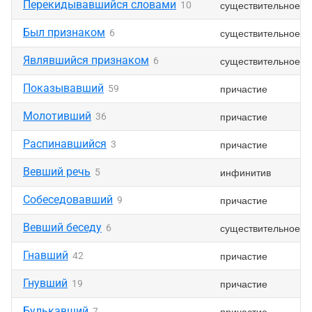
Перекидывавшийся словами
существительное
10
Был признаком
существительное
6
Являвшийся признаком
существительное
6
Показывавший
причастие
59
Молотивший
причастие
36
Распинавшийся
причастие
3
Вевший речь
инфинитив
5
Собеседовавший
причастие
9
Вевший беседу
существительное
6
Гнавший
причастие
42
Гнувший
причастие
19
Булькавший
причастие
7