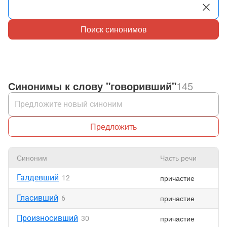
Поиск синонимов
Синонимы к слову "говоривший"
145
Предложить
Синоним
Часть речи
Галдевший
причастие
12
Гласивший
причастие
6
Произносивший
причастие
30