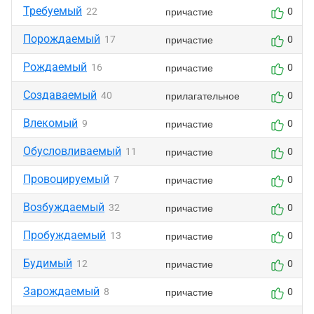
Требуемый
причастие
22
0
Порождаемый
причастие
17
0
Рождаемый
причастие
16
0
Создаваемый
прилагательное
40
0
Влекомый
причастие
9
0
Обусловливаемый
причастие
11
0
Провоцируемый
причастие
7
0
Возбуждаемый
причастие
32
0
Пробуждаемый
причастие
13
0
Будимый
причастие
12
0
Зарождаемый
причастие
8
0