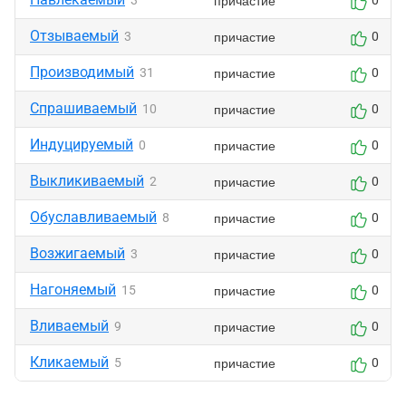
причастие
3
0
Отзываемый
причастие
3
0
Производимый
причастие
31
0
Спрашиваемый
причастие
10
0
Индуцируемый
причастие
0
0
Выкликиваемый
причастие
2
0
Обуславливаемый
причастие
8
0
Возжигаемый
причастие
3
0
Нагоняемый
причастие
15
0
Вливаемый
причастие
9
0
Кликаемый
причастие
5
0