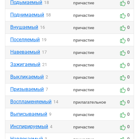
Подымаемый
причастие
18
0
Поднимаемый
причастие
58
0
Внушаемый
причастие
16
0
Поселяемый
причастие
19
0
Навеваемый
причастие
17
0
Зажигаемый
причастие
21
0
Выкликаемый
причастие
2
0
Призываемый
причастие
7
0
Воспламеняемый
прилагательное
14
0
Выписываемый
причастие
9
0
Инспирируемый
причастие
4
0
Навлекаемый