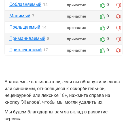
Соблазняемый
причастие
14
0
0
Манимый
причастие
7
0
0
Прельщаемый
причастие
14
0
0
Приманиваемый
причастие
8
0
0
Привлекаемый
причастие
17
0
1
Уважаемые пользователи, если вы обнаружили слова
или синонимы, относящиеся к оскорбительной,
нецензурной или лексике 18+, нажмите справа на
кнопку "Жалоба", чтобы мы могли удалить их.
Мы будем благодарны вам за вклад в развитие
сервиса.