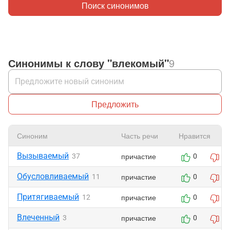
Поиск синонимов
Синонимы к слову "влекомый"
9
Предложить
Синоним
Часть речи
Нравится
Вызываемый
причастие
37
0
0
Обусловливаемый
причастие
11
0
0
Притягиваемый
причастие
12
0
0
Влеченный
причастие
3
0
0