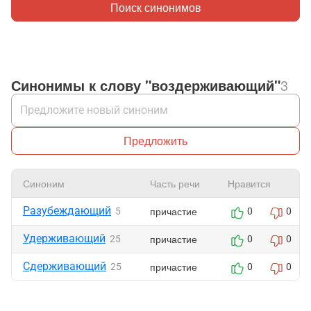
Поиск синонимов
Синонимы к слову "воздерживающий"
3
Предложить
Синоним
Часть речи
Нравится
Разубеждающий
причастие
5
0
0
Удерживающий
причастие
25
0
0
Сдерживающий
причастие
25
0
0