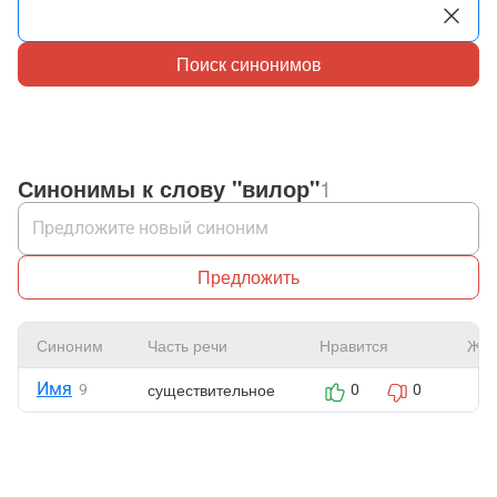
Поиск синонимов
Синонимы к слову "вилор"
1
Предложить
Синоним
Часть речи
Нравится
Жал
Имя
существительное
9
0
0