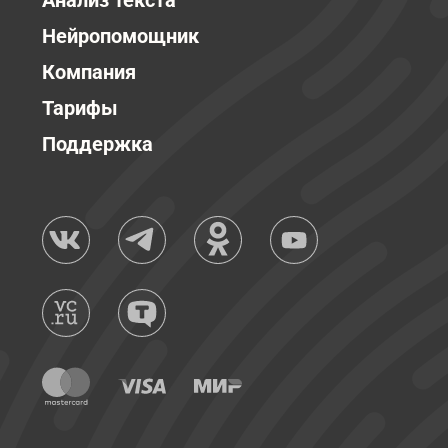
Анализ текста
Нейропомощник
Компания
Тарифы
Поддержка