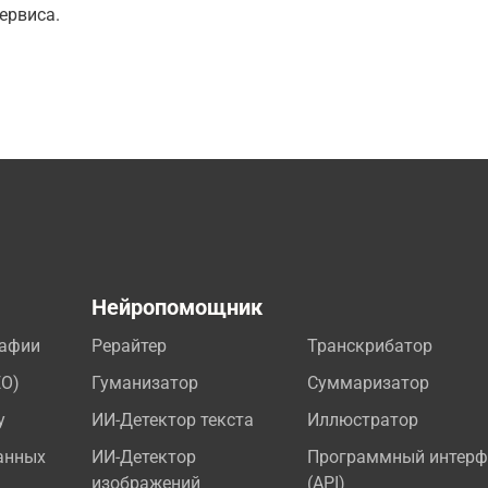
ервиса.
а
Нейропомощник
рафии
Рерайтер
Транскрибатор
EO)
Гуманизатор
Суммаризатор
у
ИИ-Детектор текста
Иллюстратор
анных
ИИ-Детектор
Программный интерф
изображений
(API)