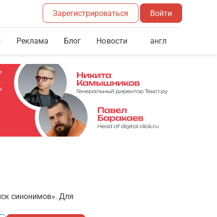
Зарегистрироваться
Войти
Реклама
Блог
англ
Новости
иск синонимов». Для