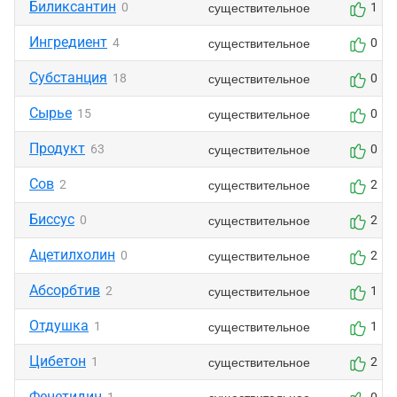
Биликсантин
существительное
0
1
Ингредиент
существительное
4
0
Субстанция
существительное
18
0
Сырье
существительное
15
0
Продукт
существительное
63
0
Сов
существительное
2
2
Биссус
существительное
0
2
Ацетилхолин
существительное
0
2
Абсорбтив
существительное
2
1
Отдушка
существительное
1
1
Цибетон
существительное
1
2
Фенетидин