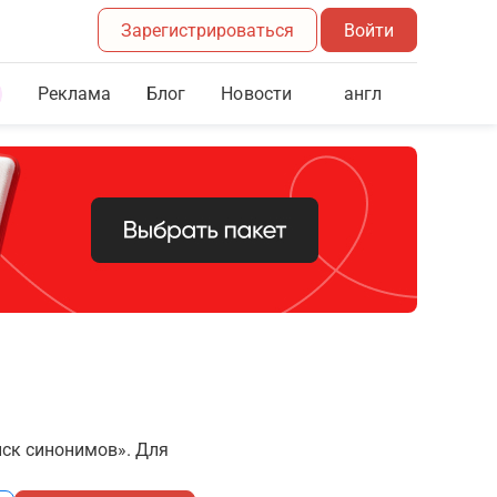
Зарегистрироваться
Войти
Реклама
Блог
англ
Новости
иск синонимов». Для