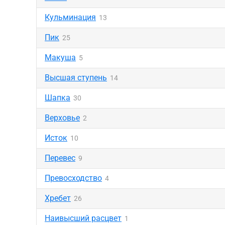
Кульминация
13
Пик
25
Макуша
5
Высшая ступень
14
Шапка
30
Верховье
2
Исток
10
Перевес
9
Превосходство
4
Хребет
26
Наивысший расцвет
1