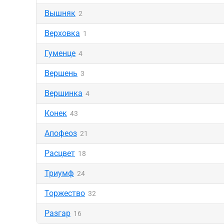
Вышняк
2
Верховка
1
Гуменце
4
Вершень
3
Вершинка
4
Конек
43
Апофеоз
21
Расцвет
18
Триумф
24
Торжество
32
Разгар
16