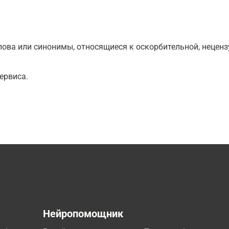
ова или синонимы, относящиеся к оскорбительной, нецензу
ервиса.
а
Нейропомощник