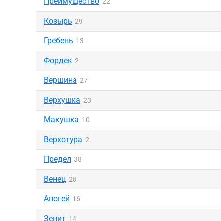
Преимущество
22
Козырь
29
Гребень
13
Фордек
2
Вершина
27
Верхушка
23
Макушка
10
Верхотура
2
Предел
38
Венец
28
Апогей
16
Зенит
14