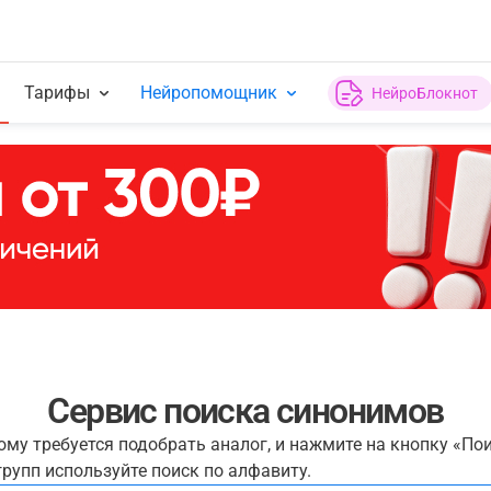
Тарифы
Нейропомощник
НейроБлокнот
Сервис поиска синонимов
рому требуется подобрать аналог, и нажмите на кнопку «По
рупп используйте поиск по алфавиту.