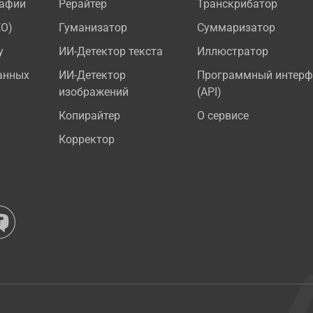
рафии
Рерайтер
Транскрибатор
EO)
Гуманизатор
Суммаризатор
у
ИИ-Детектор текста
Иллюстратор
анных
ИИ-Детектор
Программный интерф
изображений
(API)
Копирайтер
О сервисе
Корректор