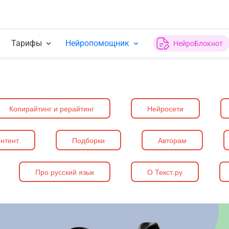
Тарифы
Нейропомощник
НейроБлокнот
Копирайтинг и рерайтинг
Нейросети
нтент
Подборки
Авторам
Про русский язык
О Текст.ру