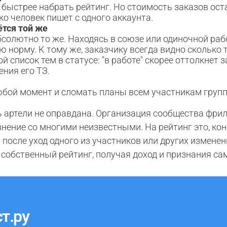
 быстрее набрать рейтинг. Но стоимость заказов оста
ко человек пишет с одного аккаунта.
ётся той же
солютно то же. Находясь в союзе или одиночной рабо
 норму. К тому же, заказчику всегда видно сколько т
й список тем в статусе: "в работе" скорее оттолкнет
ния его ТЗ.
юбой момент и сломать планы всем участникам груп
ь артели не оправдана. Организация сообщества фри
нение со многими неизвестными. На рейтинг это, коне
после уход одного из участников или других изменен
 собственный рейтинг, получая доход и признания са
т.ру