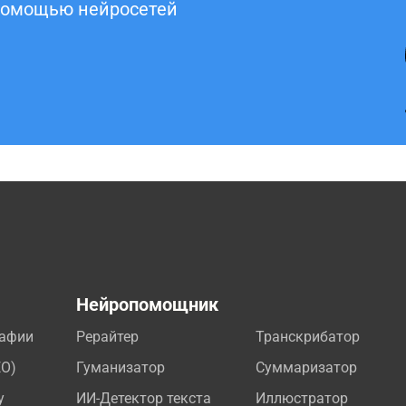
 помощью нейросетей
а
Нейропомощник
рафии
Рерайтер
Транскрибатор
EO)
Гуманизатор
Суммаризатор
у
ИИ-Детектор текста
Иллюстратор