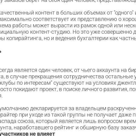
ачественный контент в больших объемах от "одного" 
аксимально соответствует их представлению о хоро
хема работы может вырасти из рамок одной или неск
ициальную контент-студию. Но это уже совершенно 
ры копирайтинга, но и ведения бухгалтерии как част
ь
егда является один человек, от чьего аккаунта на би
а, в случае прекращения сотрудничества остальные 
 "клубы по интересам" существуют на условиях джент
росто покидают проект, в поиске личного развития, 
я.
 умолчанию декларируется за владельцем раскрученн
райтер при уходе из такой группы не получает даже 
распада союза, который является лишь вопросом вре
унта, наработавшего рейтинг и обширную базу заказ
участников не влияет