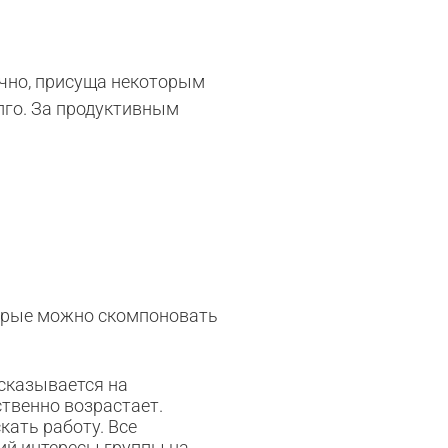
ечно, присуща некоторым
лго. За продуктивным
торые можно скомпоновать
сказывается на
твенно возрастает.
кать работу. Все
ий интересы группы на