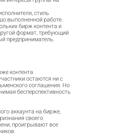
исполнителя, стиль
шо выполненной работе.
ольких бирж контента и
другой формат, требующий
ный предприниматель.
рже контента
участники остаются ни с
льменского соглашения. Но
понимая бесперспективность
ого аккаунта на бирже,
признания своего
мени, проигрывают все
чиков.