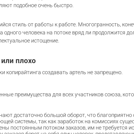
ляют подобное очень быстро.
йся стиль от работы к работе. Многогранность, кон
а одного человека на потоке вряд ли продолжится до
лектуальное истощение.
 или плохо
жи копирайтинга создавать артель не запрещено.
енные преимущества для всех участников союза, ко
ают достаточно большой оборот, что благоприятно 
щей системы, так как заработок на комиссиях сущес
ны постоянным потоком заказов, им не требуется ис
у заказов берет на себя один человек, представляющ