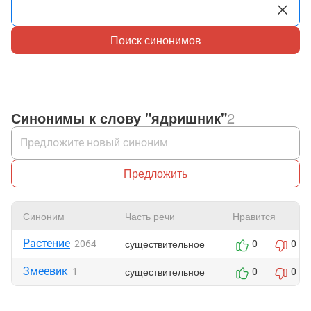
Поиск синонимов
Синонимы к слову "ядришник"
2
Предложить
Синоним
Часть речи
Нравится
Растение
существительное
2064
0
0
Змеевик
существительное
1
0
0