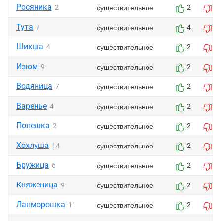
Росяника
существительное
2
2
0
Тута
существительное
7
4
2
Шикша
существительное
4
2
0
Изюм
существительное
9
2
0
Водяница
существительное
7
2
0
Варенье
существительное
4
2
0
Полешка
существительное
2
2
0
Хохлуша
существительное
14
2
0
Бружица
существительное
6
2
0
Княженица
существительное
9
2
0
Лапморошка
существительное
11
2
0