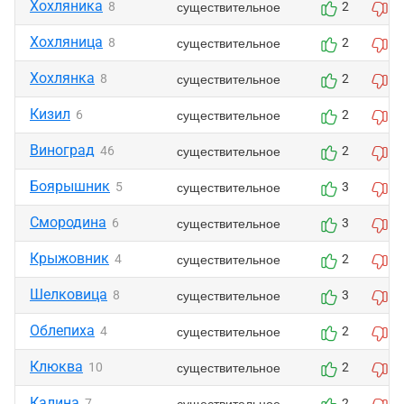
Хохляника
существительное
8
2
0
Хохляница
существительное
8
2
0
Хохлянка
существительное
8
2
0
Кизил
существительное
6
2
0
Виноград
существительное
46
2
1
Боярышник
существительное
5
3
2
Смородина
существительное
6
3
2
Крыжовник
существительное
4
2
1
Шелковица
существительное
8
3
2
Облепиха
существительное
4
2
1
Клюква
существительное
10
2
1
Калина
существительное
7
2
1