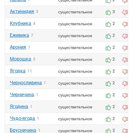
Актинидия
существительное
3
3
2
Клубника
существительное
4
2
1
Ежевика
существительное
7
2
1
Арония
существительное
1
2
1
Морошка
существительное
3
2
1
Ягодка
существительное
11
2
1
Черносливина
существительное
1
2
1
Черничина
существительное
1
2
1
Ягодина
существительное
1
2
1
Чудо-ягода
существительное
1
2
1
Брусничина
существительное
1
2
1