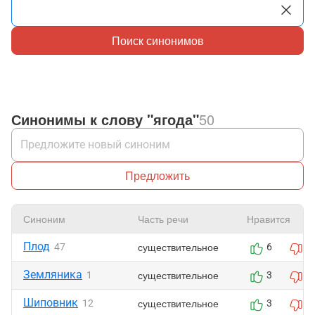
Поиск синонимов
Синонимы к слову "ягода"
50
Предложить
Синоним
Часть речи
Нравится
Плод
существительное
47
6
2
Земляника
существительное
1
3
1
Шиповник
существительное
12
3
1