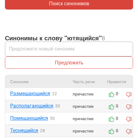
Поиск синонимов
Синонимы к слову "ютящийся"
8
Предложить
Синоним
Часть речи
Нравится
Размещающийся
причастие
22
0
0
Располагающийся
причастие
30
0
0
Помещающийся
причастие
50
0
0
Теснящийся
причастие
28
0
0